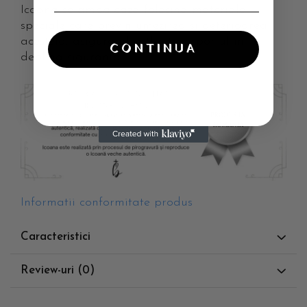
Icoana se ambaleaza folosind materiale
speciale care previn umezirea si deterioarea
acesteia, asigurand astfel transportul in
CONTINUA
deplina siguranta.
Informatii conformitate produs
Caracteristici
Review-uri
(0)