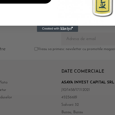
tre
Vreau sa primesc newsletter cu promotiile magazin
DATE COMERCIALE
lata
ASAYA INVEST CAPITAL SRL
etur
J10/1458/17.11.2021
duselor
45236681
Salvarii 32
Buzau, Buzau