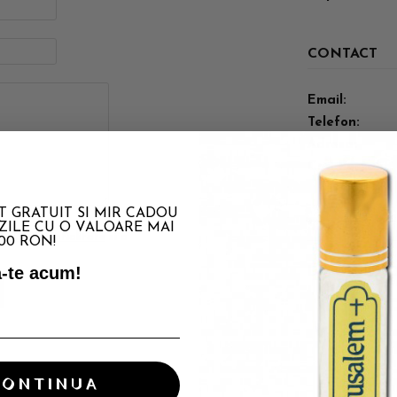
CONTACT
Email:
Telefon:
Adresa:
Cod Postal:
 GRATUIT SI MIR CADOU
SUPORT CL
ILE CU O VALOARE MAI
 de Confidentialitate
si a
00 RON!
-te acum!
L-V 09:00-17:
CONTINUA