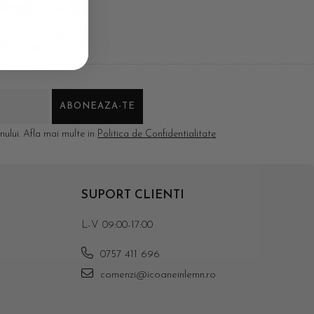
ului. Afla mai multe in
Politica de Confidentialitate
SUPORT CLIENTI
L-V 09:00-17:00
0757 411 696
comenzi@icoaneinlemn.ro