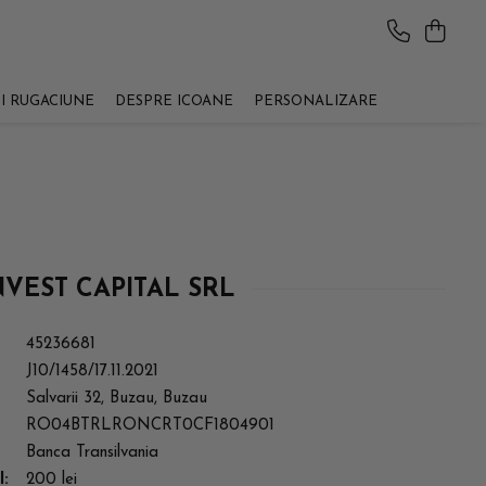
SI RUGACIUNE
DESPRE ICOANE
PERSONALIZARE
NVEST CAPITAL SRL
45236681
J10/1458/17.11.2021
Salvarii 32, Buzau, Buzau
RO04BTRLRONCRT0CF1804901
Banca Transilvania
l:
200 lei