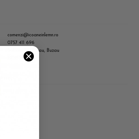
comenzi@icoaneinlemn.ro
0757 411 696
Salvarii 32, Buzau, Buzau
120213
IENTI
00