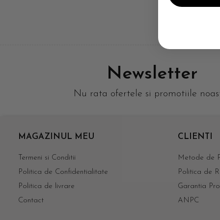
Newsletter
Nu rata ofertele si promotiile noas
MAGAZINUL MEU
CLIENTI
Termeni si Conditii
Metode de P
Politica de Confidentialitate
Politica de R
Politica de livrare
Garantia Pro
Contact
ANPC