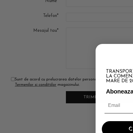
Nume*
Telefon*
Mesajul tau*
TRANSPORT
LA COMENZ
Sunt de acord cu prelucrarea datelor personale conform
Politicii
MARE DE 2
Termenilor si conditiilor
magazinului.
Aboneaza