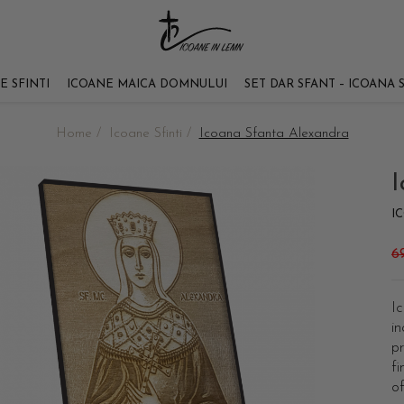
E SFINTI
ICOANE MAICA DOMNULUI
SET DAR SFANT – ICOANA 
Home /
Icoane Sfinti /
Icoana Sfanta Alexandra
I
I
6
Ic
in
pr
fi
of