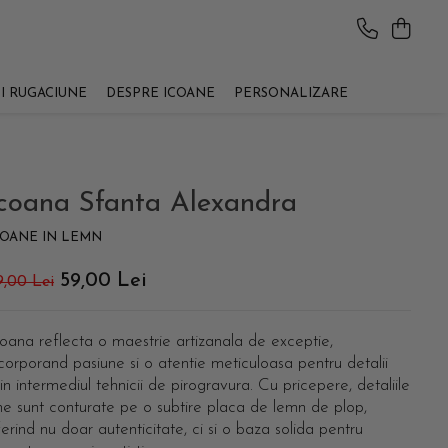
SI RUGACIUNE
DESPRE ICOANE
PERSONALIZARE
coana Sfanta Alexandra
COANE IN LEMN
59,00 Lei
9,00 Lei
oana reflecta o maestrie artizanala de exceptie,
corporand pasiune si o atentie meticuloasa pentru detalii
in intermediul tehnicii de pirogravura. Cu pricepere, detaliile
ne sunt conturate pe o subtire placa de lemn de plop,
erind nu doar autenticitate, ci si o baza solida pentru