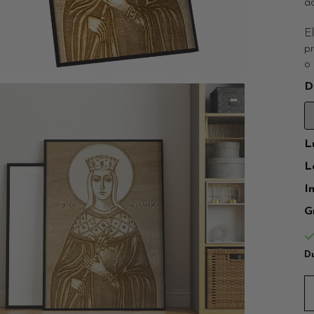
ac
El
p
o 
D
L
L
I
G
Du