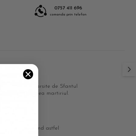
0757 411 696
comanda prin telefon
a minunile savarsite de Sfantul
re a suferit si ea martiriul.
esteia, asigurand astfel