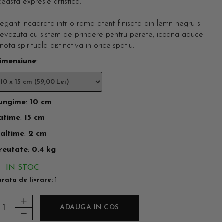
easta expresie artistica.
egant incadrata intr-o rama atent finisata din lemn negru si
revazuta cu sistem de prindere pentru perete, icoana aduce
nota spirituala distinctiva in orice spatiu.
imensiune
:
ungime
:
10 cm
atime
:
15 cm
naltime
:
2 cm
reutate
:
0.4 kg
IN STOC
rata de livrare:
1
ADAUGA IN COS