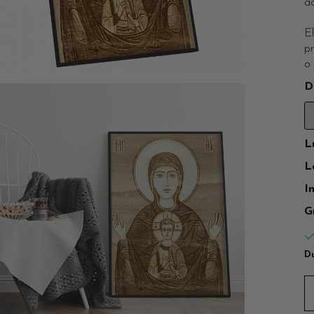
ac
El
p
o 
D
L
L
I
G
Du