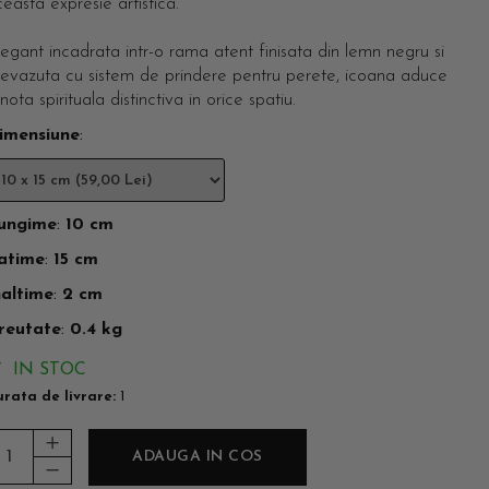
easta expresie artistica.
egant incadrata intr-o rama atent finisata din lemn negru si
revazuta cu sistem de prindere pentru perete, icoana aduce
nota spirituala distinctiva in orice spatiu.
imensiune
:
ungime
:
10 cm
atime
:
15 cm
naltime
:
2 cm
reutate
:
0.4 kg
IN STOC
rata de livrare:
1
ADAUGA IN COS