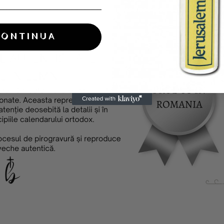
eriale speciale care previn umezirea si deterioarea ac
CONTINUA