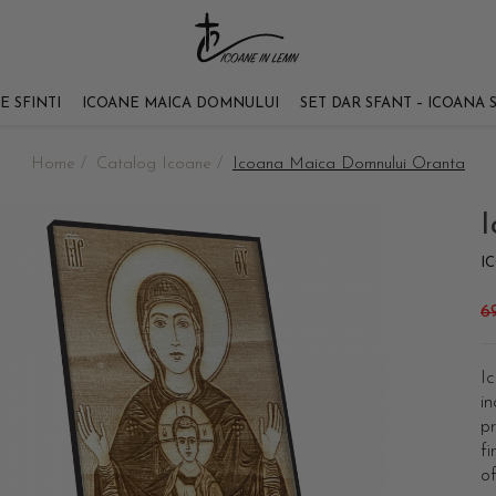
E SFINTI
ICOANE MAICA DOMNULUI
SET DAR SFANT – ICOANA 
Home /
Catalog Icoane /
Icoana Maica Domnului Oranta
I
6
Ic
in
pr
fi
of