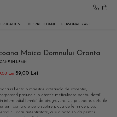
SI RUGACIUNE
DESPRE ICOANE
PERSONALIZARE
Icoana Maica Domnului Oranta
COANE IN LEMN
59,00 Lei
9,00 Lei
oana reflecta o maestrie artizanala de exceptie,
corporand pasiune si o atentie meticuloasa pentru detalii
in intermediul tehnicii de pirogravura. Cu pricepere, detaliile
ne sunt conturate pe o subtire placa de lemn de plop,
erind nu doar autenticitate, ci si o baza solida pentru