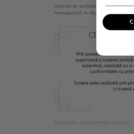
Icoana se ambaleaza folosind mat
transportul in deplina siguranta.
Informatii conformitate produs