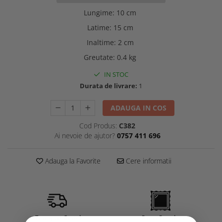
Lungime
:
10 cm
Latime
:
15 cm
Inaltime
:
2 cm
Greutate
:
0.4 kg
IN STOC
Durata de livrare:
1
ADAUGA IN COS
Cod Produs:
C382
Ai nevoie de ajutor?
0757 411 696
Adauga la Favorite
Cere informatii
Transport Gratuit
Rama Premium