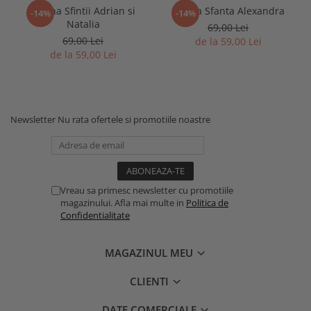
Icoana Sfintii Adrian si
Icoana Sfanta Alexandra
-14%
-14%
Natalia
69,00 Lei
69,00 Lei
de la 59,00 Lei
de la 59,00 Lei
Newsletter
Nu rata ofertele si promotiile noastre
Vreau sa primesc newsletter cu promotiile
magazinului. Afla mai multe in
Politica de
Confidentialitate
MAGAZINUL MEU
CLIENTI
DATE COMERCIALE