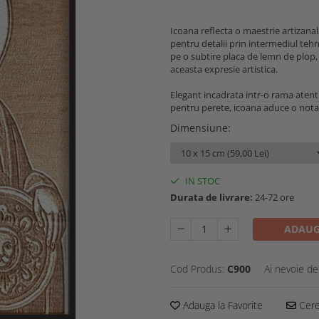
Icoana reflecta o maestrie artizana
pentru detalii prin intermediul tehn
pe o subtire placa de lemn de plop, 
aceasta expresie artistica.
Elegant incadrata intr-o rama atent
pentru perete, icoana aduce o nota s
Dimensiune
:
IN STOC
Durata de livrare:
24-72 ore
ADAUG
Cod Produs:
C900
Ai nevoie de
Adauga la Favorite
Cere 