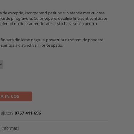
la de exceptie, incorporand pasiune si o atentie meticuloasa
icii de pirogravura. Cu pricepere, detaliile fine sunt conturate
oferind nu doar autenticitate, ci si o baza solida pentru
 finisata din lemn negru si prevazuta cu sistem de prindere
pirituala distinctiva in orice spatiu.
A IN COS
 ajutor?
0757 411 696
informatii