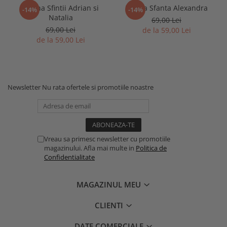
Icoana Sfintii Adrian si
Icoana Sfanta Alexandra
-14%
-14%
Natalia
69,00 Lei
69,00 Lei
de la 59,00 Lei
de la 59,00 Lei
Newsletter
Nu rata ofertele si promotiile noastre
Vreau sa primesc newsletter cu promotiile
magazinului. Afla mai multe in
Politica de
Confidentialitate
MAGAZINUL MEU
CLIENTI
DATE COMERCIALE