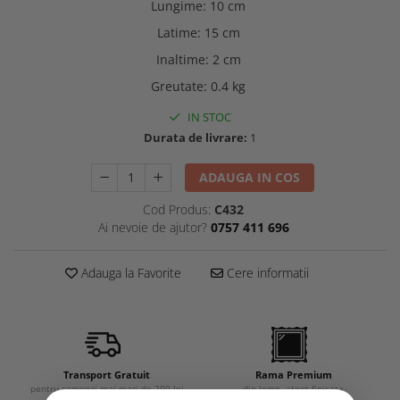
Lungime
:
10 cm
Latime
:
15 cm
Inaltime
:
2 cm
Greutate
:
0.4 kg
IN STOC
Durata de livrare:
1
ADAUGA IN COS
Cod Produs:
C432
Ai nevoie de ajutor?
0757 411 696
Adauga la Favorite
Cere informatii
Transport Gratuit
Rama Premium
pentru comenzi mai mari de 200 lei
din lemn, atent finisata